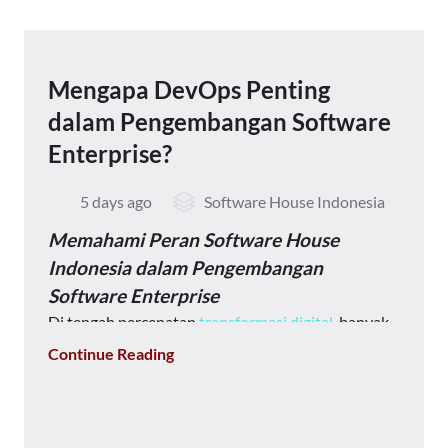
Mengapa DevOps Penting
dalam Pengembangan Software
Enterprise?
5 days ago
Software House Indonesia
Memahami Peran Software House
Indonesia dalam Pengembangan
Software Enterprise
Di tengah percepatan
transformasi digital
, banyak
perusahaan menyadari bahwa membangun
Continue Reading
software enterprise tidak lagi sekadar membuat
aplikasi yang dapat digunakan. Tantangan seperti
integrasi sistem, keamanan data, skalabilitas,
hingga kebutuhan pengembangan berkelanjutan