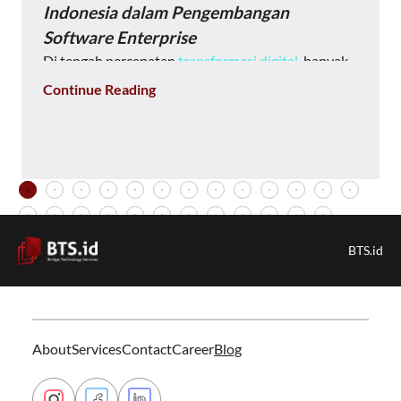
Indonesia dalam Pengembangan
Software Enterprise
Di tengah percepatan
transformasi digital
, banyak
perusahaan menyadari bahwa membangun
Continue Reading
software enterprise tidak lagi sekadar membuat
aplikasi yang dapat digunakan. Tantangan seperti
integrasi sistem, keamanan data, skalabilitas,
hingga kebutuhan pengembangan berkelanjutan
menuntut perusahaan memiliki mitra teknologi
yang tepat.
Inilah alasan mengapa peran software house
BTS.id
Indonesia semakin penting dalam membantu bisnis
mengembangkan solusi enterprise yang mampu
mendukung pertumbuhan jangka panjang.
Software house Indonesia membantu perusahaan
merancang, mengembangkan, dan memelihara
About
Services
Contact
Career
Blog
software sesuai kebutuhan bisnis.
Layanannya dapat mencakup analisis kebutuhan,